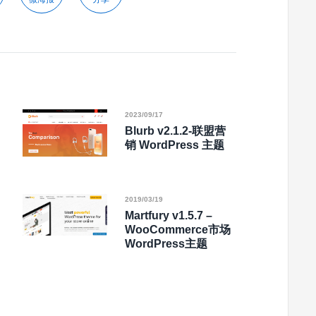
2023/09/17
Blurb v2.1.2-联盟营
销 WordPress 主题
2019/03/19
Martfury v1.5.7 –
WooCommerce市场
WordPress主题