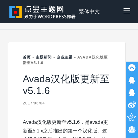
Skip
to
点
繁体中文
Tog
content
金
Mob
主
首页
»
主题新闻
»
企业主题
»
AVADA汉化版更
Me
新至V5.1.6
Avada汉化版更新至
题
v5.1.6
2017/06/04
Avada汉化版更新至v5.1.6，是avada更
新至5.1.x之后推出的第一个汉化版。这