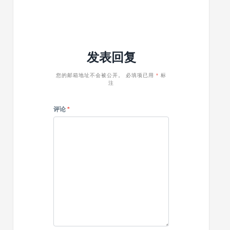
版
版
更
更
新
新
至
至
v6.2
v5.7.2
发表回复
您的邮箱地址不会被公开。
必填项已用
*
标
注
评论
*