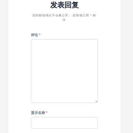
发表回复
WordPress
题
主
题
您的邮箱地址不会被公开。
必填项已用
*
标
注
评论
*
显示名称
*