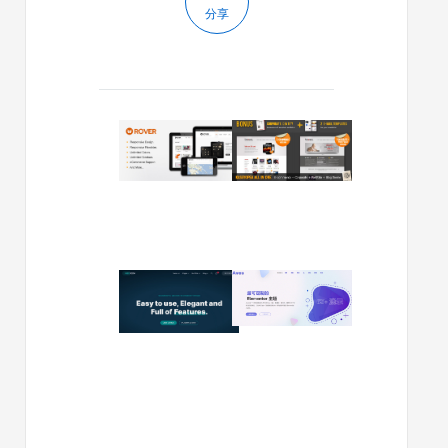
分享
2013/07/30
2013/03/06
wordpress
wordpre
多
多
功
功
能
能
主
主
题
题
Rover:
Kassyope
2024/01/03
2024/01/01
适
Nexgen
Avas
合
v1.1.3
v6.4.8
企
–
–
业
咨
多
和
询
功
电
和
能
商
企
WordPre
业
主