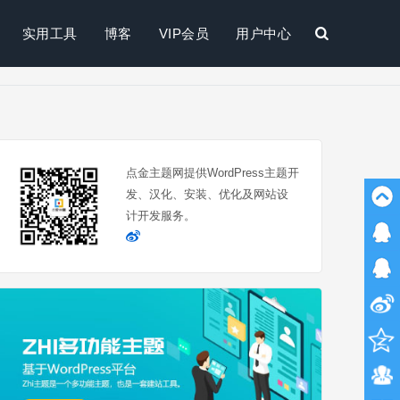
实用工具
博客
VIP会员
用户中心
搜
索
点金主题网提供WordPress主题开
发、汉化、安装、优化及网站设
计开发服务。