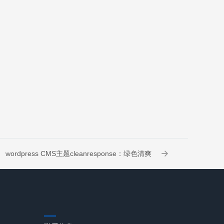
wordpress CMS主题cleanresponse：绿色清爽