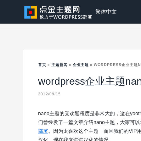
Skip
to
点
繁体中文
content
金
主
首页
»
主题新闻
»
企业主题
»
WORDPRESS企业主题
wordpress企业主题
题
2012/09/15
nano主题的受欢迎程度是非常大的，这在yoot
们曾经发了一篇文章介绍nano主题，大家可
部署
。因为太喜欢这个主题，而且我们的VIP用户
汉化。现在我来讲讲汉化的情况。