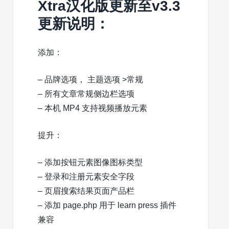
Xtra汉化版更新至v3.3
更新说明：
添加：
– 品牌选项， 主题选项 >常规
– 所有文章常规侧边栏选项
– 本机 MP4 支持视频播放元素
提升：
– 添加按钮元素图像图标类型
– 登录和注册元素安全字段
– 页眉搜索结果页面产品栏
– 添加 page.php 用于 learn press 插件
兼容