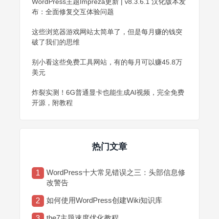
WordPress主题Impreza更新 | v8.3.6.1 汉化版本发
布：全面修复交互体验问题
这些浏览器游戏网站太简单了，但是每月赚的钱突
破了我们的思维
别小看这些免费工具网站，有的每月可以赚45.8万
美元
炸裂实测！6G普通显卡也能生成AI视频，完全免费
开源，附教程
热门文章
WordPress十大常见错误之三：头部信息修
1
改警告
如何使用WordPress创建Wiki知识库
2
the7主题速度优化教程
3