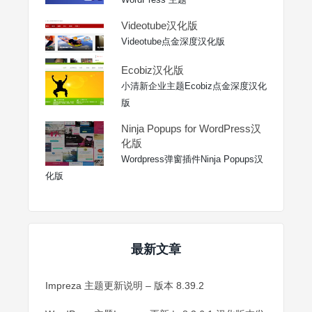
Videotube汉化版
Videotube点金深度汉化版
Ecobiz汉化版
小清新企业主题Ecobiz点金深度汉化
版
Ninja Popups for WordPress汉
化版
Wordpress弹窗插件Ninja Popups汉
化版
最新文章
Impreza 主题更新说明 – 版本 8.39.2