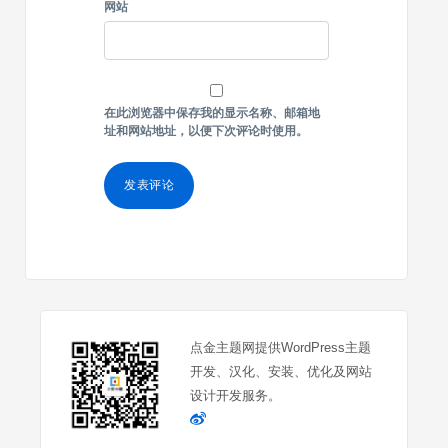
网站
在此浏览器中保存我的显示名称、邮箱地
址和网站地址，以便下次评论时使用。
点金主题网提供WordPress主题
开发、汉化、安装、优化及网站
设计开发服务。