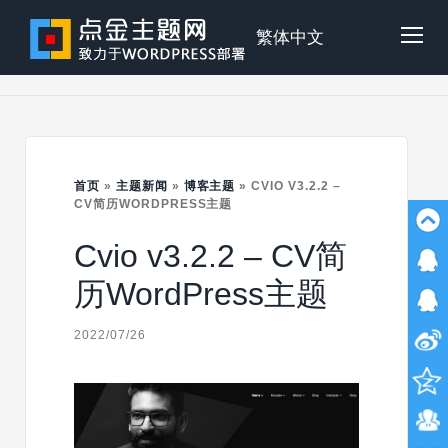
Skip
to
点
繁体中文
Tog
content
金
Mob
主
首页
»
主题新闻
»
博客主题
»
CVIO V3.2.2 –
Me
CV简历WORDPRESS主题
Cvio v3.2.2 – CV简
题
历WordPress主题
2022/07/26