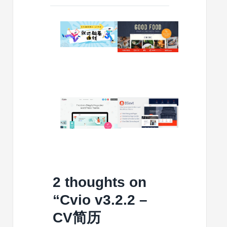
2024/02/17
2024/02/05
这
美
个
食
小
(Good
赚
Food)
钱
v1.2.2-
项
食
目，
谱
2023/10/05
2023/02/09
一
杂
Fribbo
EGovt
次
志
v1.0.7-
v1.2.8-
分
和
免
政
享，
烹
费
府
就
饪
赠
WordPre
可
博
品
主
以
客
博
题
2 thoughts on
躺
主
客
着
题
WordPress
“
Cvio v3.2.2 –
赚
主
钱
CV简历
题