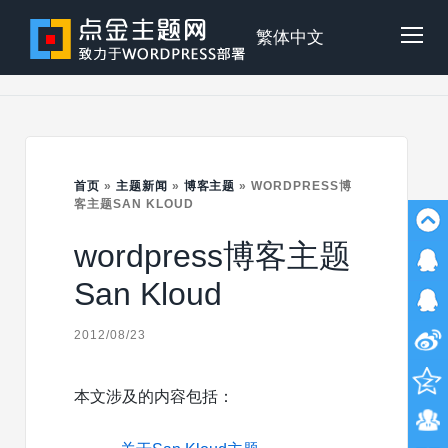
Skip
to
点
繁体中文
Tog
content
金
Mob
主
首页
»
主题新闻
»
博客主题
»
WORDPRESS博
Me
客主题SAN KLOUD
wordpress博客主题
题
San Kloud
2012/08/23
本文涉及的内容包括：