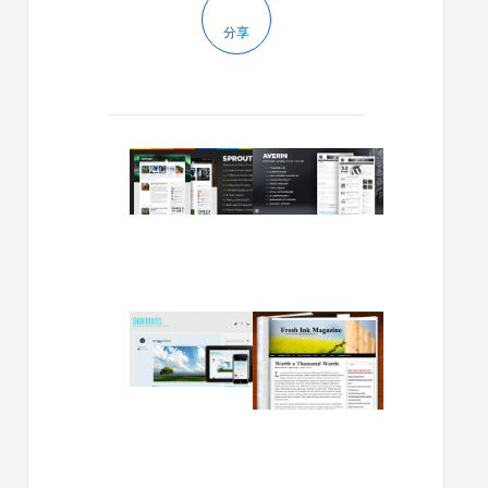
分享
2013/01/10
2013/01/09
wordpress
wordpre
杂
博
志/
客
博
主
客
题
主
Averin:
题
干
2012/12/10
2012/09/13
Sprout
净
wordpress
wordpre
平
博
博
滑
客
客
布
主
主
局
题
题
shortnotes:
Fresh
自
Ink