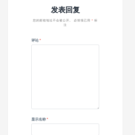
适
Magazin
发表回复
性
像
免
书
费
一
您的邮箱地址不会被公开。
必填项已用
*
标
注
样
评论
*
显示名称
*