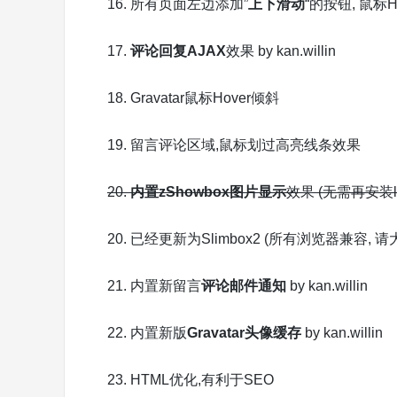
16. 所有页面左边添加”
上下滑动
“的按钮, 鼠标H
17.
评论回复AJAX
效果 by kan.willin
18. Gravatar鼠标Hover倾斜
19. 留言评论区域,鼠标划过高亮线条效果
20.
内置zShowbox图片显示
效果 (无需再安装l
20. 已经更新为Slimbox2 (所有浏览器兼容
21. 内置新留言
评论邮件通知
by kan.willin
22. 内置新版
Gravatar头像缓存
by kan.willin
23. HTML优化,有利于SEO