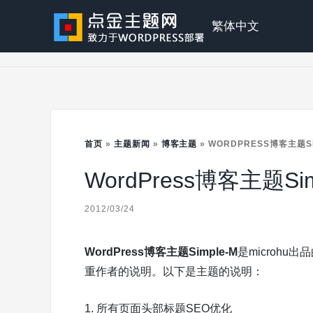
Skip
to
点
繁体中文
content
金
主
首页
»
主题新闻
»
博客主题
»
WORDPRESS博客主题SI
WordPress博客主题Sim
题
2012/03/24
WordPress博客主题Simple-M
是microh
重作者的说明。以下是主题的说明：
1. 所有页面头部标题SEO优化