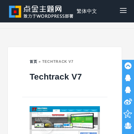
Skip
to
点
繁体中文
Tog
content
金
Mob
主
Me
首页
»
TECHTRACK V7
Techtrack V7
题