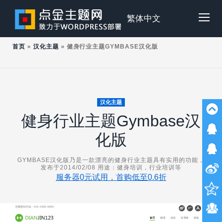
Skip
to
点
繁体中文
Tog
content
首页
»
汉化主题
»
健身行业主题GYMBASE汉化版
金
Mob
主
Me
汉化主题
健身行业主题Gymbase汉
题
化版
GYMBASE汉化版乃是一款漂亮的健身行业主题具有实用的功能，
发布于2014/02/08 用途：健身培训，行业培训等
服务器0元试用，首购低至0.6折