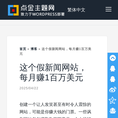
Skip
to
点
繁体中文
Tog
content
金
Mob
主
首页
»
博客
»
这个假新闻网站，每月赚1百万美
Me
元
这个假新闻网站，
题
每月赚1百万美元
2025/04/22
创建一个让人发笑甚至有时令人震惊的
网站，可能是你赚大钱的门票。一些讽