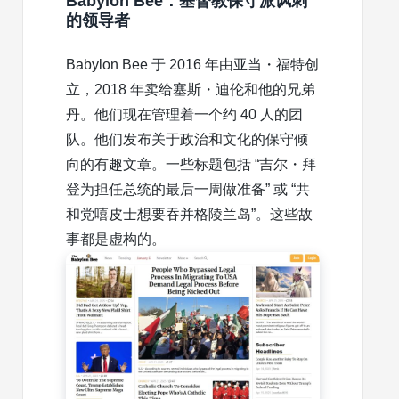
Babylon Bee：基督教保守派讽刺
的领导者
Babylon Bee 于 2016 年由亚当・福特创
立，2018 年卖给塞斯・迪伦和他的兄弟
丹。他们现在管理着一个约 40 人的团
队。他们发布关于政治和文化的保守倾
向的有趣文章。一些标题包括 “吉尔・拜
登为担任总统的最后一周做准备” 或 “共
和党嘻皮士想要吞并格陵兰岛”。这些故
事都是虚构的。