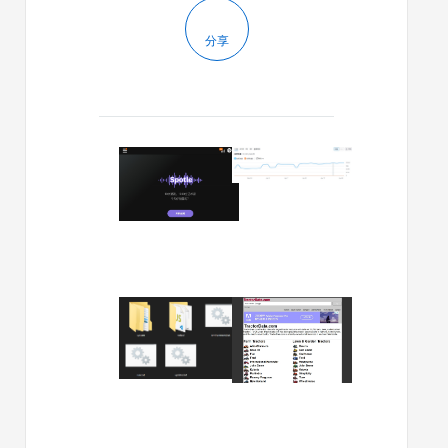
分享
2025/04/25
2025/04/24
这
别
些
小
浏
看
览
这
器
些
游
免
戏
费
2025/04/24
2025/04/21
网
工
炸
这
站
具
裂
些
太
网
实
网
简
站，
测！
站
单
有
6G
太
了，
的
普
丑
但
每
通
了，