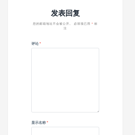
是
月
显
但
每
可
发表回复
卡
是
月
以
也
太
赚
赚
能
赚
您的邮箱地址不会被公开。
必填项已用
*
标
的
45.8
注
生
钱
钱
万
成
了，
突
美
AI
竟
评论
*
破
元
视
然
了
频，
可
我
完
以
们
全
月
的
免
入
思
费
4.6
维
开
万
源，
美
附
元
教
程
显示名称
*