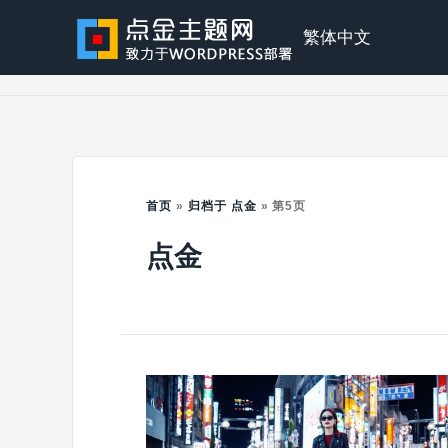
Skip
to
点
繁体中文
content
金
主
首页
»
归档于 点金
»
第5页
点金
题