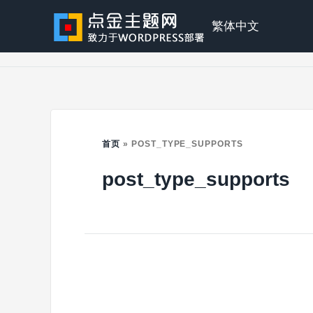
Skip
to
点
繁体中文
content
金
主
首页
»
POST_TYPE_SUPPORTS
post_type_supports
题