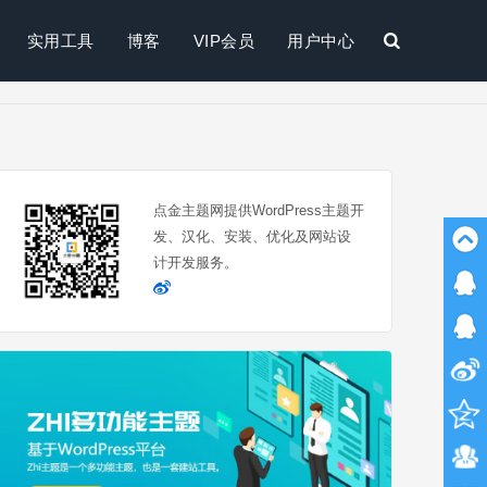
实用工具
博客
VIP会员
用户中心
搜
索
点金主题网提供WordPress主题开
发、汉化、安装、优化及网站设
计开发服务。