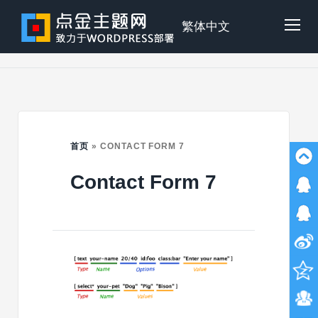
Skip
to
点
繁体中文
Tog
content
金
Mob
主
Me
首页
»
CONTACT FORM 7
Contact Form 7
题