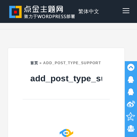
Skip
to
点
繁体中文
Tog
content
金
Mob
主
Me
首页
»
ADD_POST_TYPE_SUPPORT
add_post_type_support
题