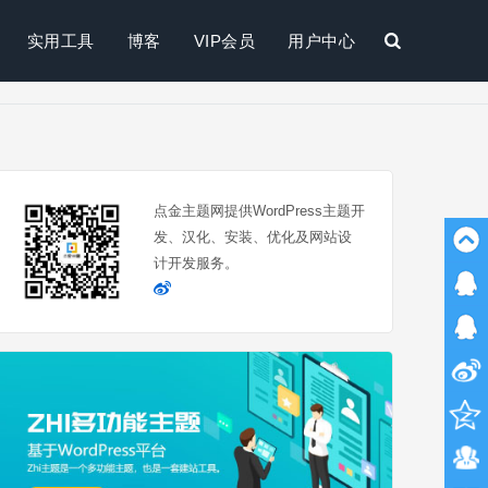
实用工具
博客
VIP会员
用户中心
搜
索
点金主题网提供WordPress主题开
发、汉化、安装、优化及网站设
计开发服务。