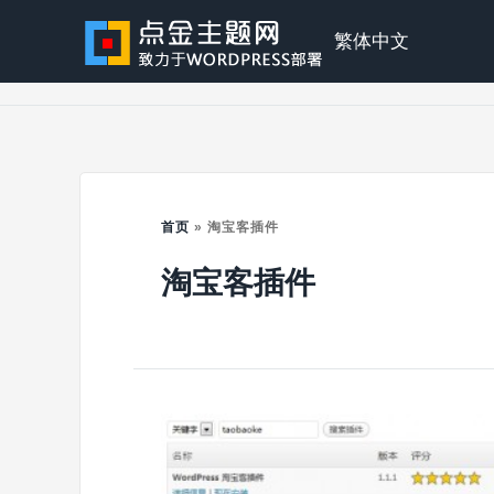
Skip
to
点
繁体中文
content
金
主
首页
»
淘宝客插件
淘宝客插件
题