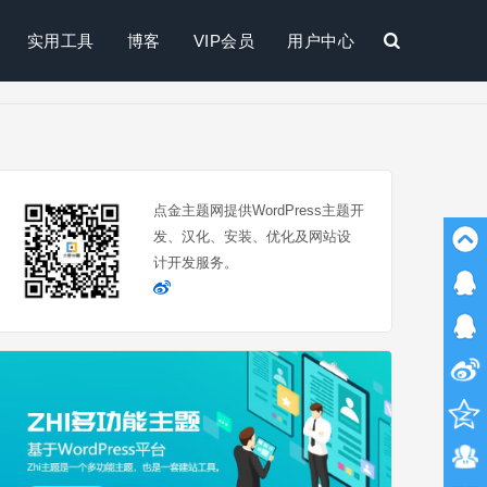
实用工具
博客
VIP会员
用户中心
搜
索
点金主题网提供WordPress主题开
发、汉化、安装、优化及网站设
计开发服务。