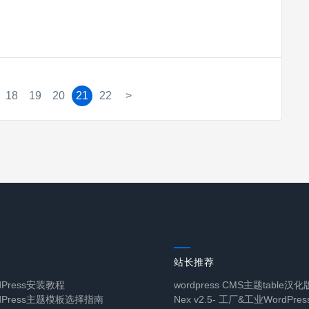
18
19
20
21
22
>
站长推荐
dPress安装教程
wordpress CMS主题table汉
rdPress主题模板选择指南
Nex v2.5- 工厂&工业WordPre