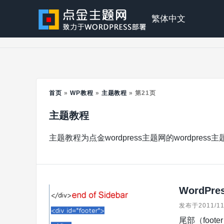
Skip
to
点
繁体中文
content
金
主
首页
»
WP教程
»
主题教程
»
第21页
主题教程
题
主题教程为点金wordpress主题网的wordpres
WordPr
发布于2011/11
尾部（foot