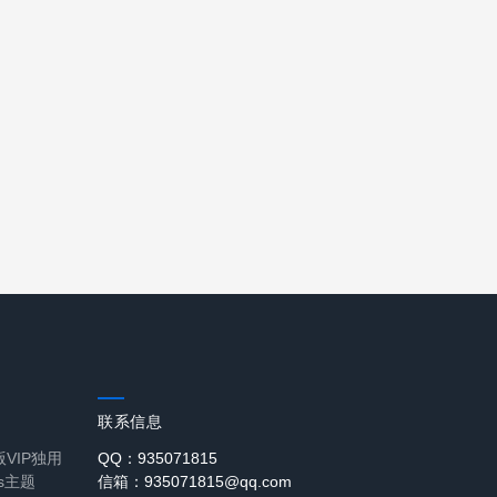
联系信息
化版VIP独用
QQ：935071815
ss主题
信箱：935071815@qq.com