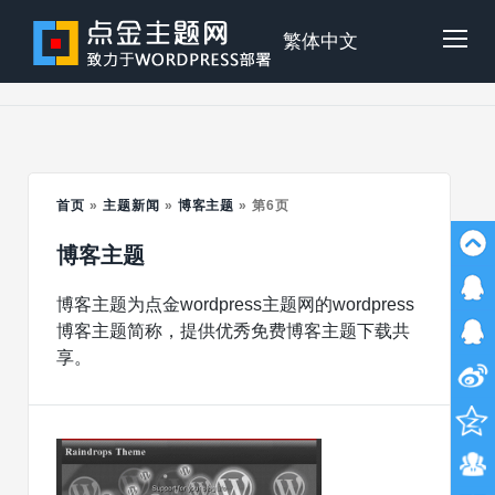
Skip
to
点
繁体中文
Tog
content
金
Mob
主
首页
»
主题新闻
»
博客主题
»
第6页
Me
博客主题
题
博客主题为点金wordpress主题网的wordpress
博客主题简称，提供优秀免费博客主题下载共
享。